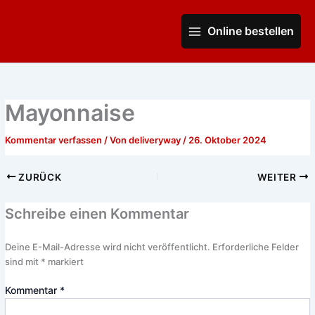
Zum
Main
Inhalt
Online bestellen
Menu
springen
Mayonnaise
Kommentar verfassen
/ Von
deliveryway
/
26. Oktober 2024
ZURÜCK
WEITER
Schreibe einen Kommentar
Deine E-Mail-Adresse wird nicht veröffentlicht.
Erforderliche Felder
sind mit
*
markiert
Kommentar
*