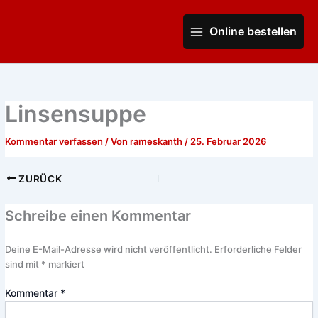
Zum
Main
Inhalt
Online bestellen
Menu
springen
Linsensuppe
Kommentar verfassen
/ Von
rameskanth
/
25. Februar 2026
ZURÜCK
Schreibe einen Kommentar
Deine E-Mail-Adresse wird nicht veröffentlicht.
Erforderliche Felder
sind mit
*
markiert
Kommentar
*