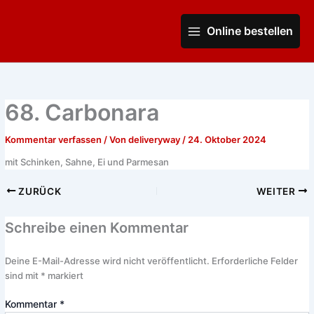
Zum
Main
Inhalt
Online bestellen
Menu
springen
68. Carbonara
Kommentar verfassen
/ Von
deliveryway
/
24. Oktober 2024
mit Schinken, Sahne, Ei und Parmesan
ZURÜCK
WEITER
Schreibe einen Kommentar
Deine E-Mail-Adresse wird nicht veröffentlicht.
Erforderliche Felder
sind mit
*
markiert
Kommentar
*