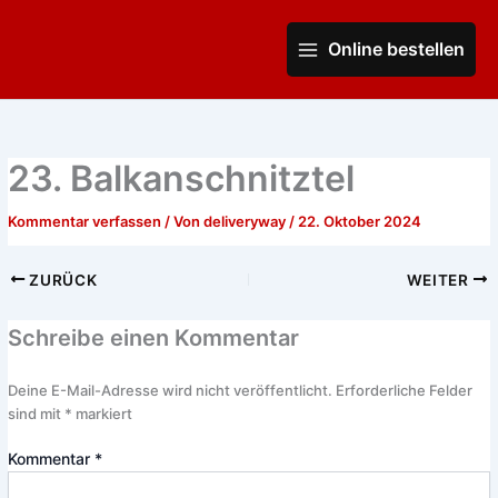
Zum
Main
Inhalt
Online bestellen
Menu
springen
23. Balkanschnitztel
Kommentar verfassen
/ Von
deliveryway
/
22. Oktober 2024
ZURÜCK
WEITER
Schreibe einen Kommentar
Deine E-Mail-Adresse wird nicht veröffentlicht.
Erforderliche Felder
sind mit
*
markiert
Kommentar
*