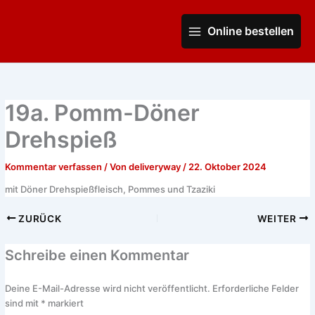
Zum
Main
Inhalt
Online bestellen
Menu
springen
19a. Pomm-Döner
Drehspieß
Kommentar verfassen
/ Von
deliveryway
/
22. Oktober 2024
mit Döner Drehspießfleisch, Pommes und Tzaziki
ZURÜCK
WEITER
Schreibe einen Kommentar
Deine E-Mail-Adresse wird nicht veröffentlicht.
Erforderliche Felder
sind mit
*
markiert