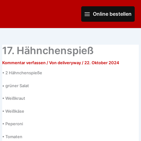
Zum
Main
Inhalt
Online bestellen
Menu
springen
17. Hähnchenspieß
Kommentar verfassen
/ Von
deliveryway
/
22. Oktober 2024
• 2 Hähnchenspieße
• grüner Salat
• Weißkraut
• Weißkäse
• Peperoni
• Tomaten