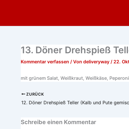
Zum
Inhalt
springen
13. Döner Drehspieß Te
Kommentar verfassen
/ Von
deliveryway
/
22. Ok
mit grünem Salat, Weißkraut, Weißkäse, Peperoni
ZURÜCK
12. Döner Drehspieß Teller (Kalb und Pute gemisc
Schreibe einen Kommentar